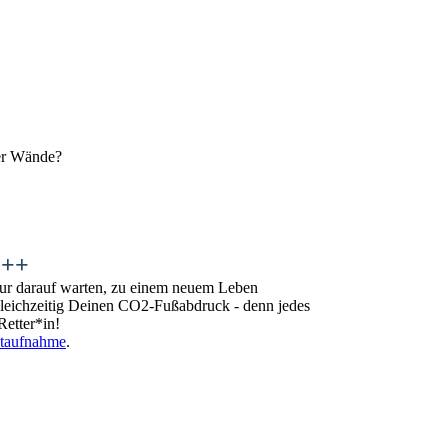
ier Wände?
+++
 nur darauf warten, zu einem neuem Leben
 gleichzeitig Deinen CO2-Fußabdruck - denn jedes
Retter*in!
taufnahme
.