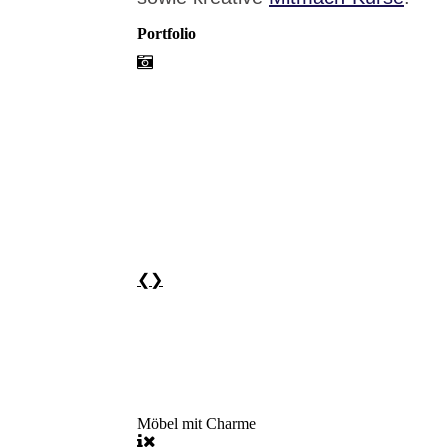
Portfolio
❮
❯
Möbel mit Charme